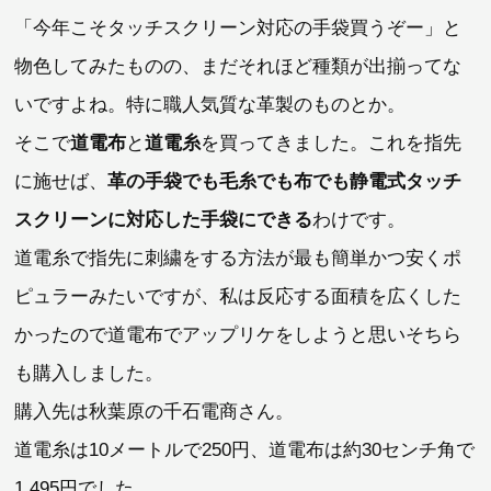
「今年こそタッチスクリーン対応の手袋買うぞー」と
物色してみたものの、まだそれほど種類が出揃ってな
いですよね。特に職人気質な革製のものとか。
そこで
道電布
と
道電糸
を買ってきました。これを指先
に施せば、
革の手袋でも毛糸でも布でも静電式タッチ
スクリーンに対応した手袋にできる
わけです。
道電糸で指先に刺繍をする方法が最も簡単かつ安くポ
ピュラーみたいですが、私は反応する面積を広くした
かったので道電布でアップリケをしようと思いそちら
も購入しました。
購入先は秋葉原の千石電商さん。
道電糸は10メートルで250円、道電布は約30センチ角で
1,495円でした。