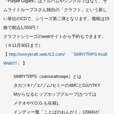
『Purple Gigant』はアルバムやシングルではなく、サ
ムライトループスさん独自の「クラフト」という新し
い単位のCDで、シリーズ第二弾となります。価格は15
曲で税込1,555円！
クラフトシリーズのwebサイトから予約もできます。
（※11月30日まで）
【
http://smrykraft.web.fc2.com/ 「SMRYTRPS Kraft
Web!!!!」
】
SMRYTRPS（samuraitroops）とは
タカツキ/ゾエ/ゾム/セミーの4MCとDJのTKY
Mからなるヒップホップグループ(かつては
メテオやY.O.G.も在籍)。
インディー盤「ことばのおんがく」(2004)が