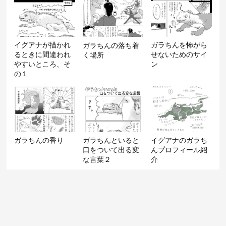
イグアナが描かれ
ガラちんを怖がら
ガラちんの落ち着
るときに間違われ
せないためのサイ
く場所
やすいところ、そ
ン
の１
ガラちんの香り
ガラちんといると
イグアナのガラち
口をついて出る変
んプロフィール紹
な言葉２
介