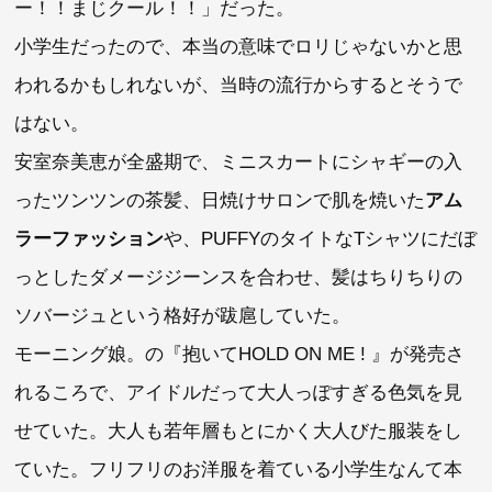
ー！！まじクール！！」だった。
小学生だったので、本当の意味でロリじゃないかと思
われるかもしれないが、当時の流行からするとそうで
はない。
安室奈美恵が全盛期で、ミニスカートにシャギーの入
ったツンツンの茶髪、日焼けサロンで肌を焼いた
アム
ラーファッション
や、PUFFYのタイトなTシャツにだぼ
っとしたダメージジーンスを合わせ、髪はちりちりの
ソバージュという格好が跋扈していた。
モーニング娘。の『抱いてHOLD ON ME ! 』が発売さ
れるころで、アイドルだって大人っぽすぎる色気を見
せていた。大人も若年層もとにかく大人びた服装をし
ていた。フリフリのお洋服を着ている小学生なんて本