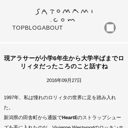
TOP
BLOG
ABOUT
現アラサーが小学6年生から大学半ばまでロ
リィタだったころのこと話すね
2016年09月27日
1997年、私は憧れのロリィタの世界に足を踏み入れ
た。
新潟県の田舎町から通販で
HeartE
のストラップシュー
ズを手に入れたのだ。Vivienne Westwoodのロッキンホ