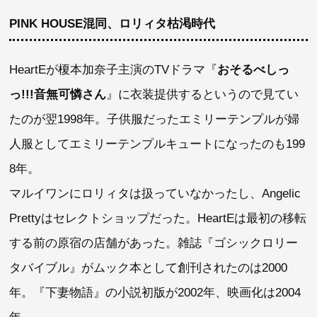
PINK HOUSE混同、ロリィタ枯渇時代
HeartEが榎本加奈子主演のTVドラマ『
おそるべしっ
っ!!!音無可憐さん
』に衣装提供するというので見てい
たのが翌1998年。子供服だったエミリーテンプルが婦
人服としてエミリーテンプルキュートになったのも199
8年。
マルイワンにロリィタは扱っていなかったし、Angelic
Prettyはセレクトショップだった。HeartEは最初の移転
する前の原宿の店舗があった。雑誌『ゴシックロリー
タバイブル』がムック本として創刊されたのは2000
年。『下妻物語』の小説初版が2002年、映画化は2004