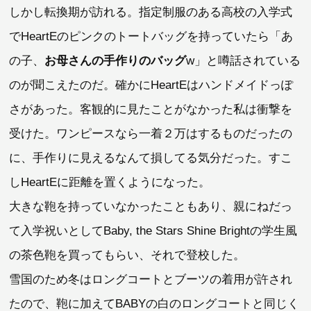
しかし転換期が訪れる。指定制服のある高校の入学式
でHeartEのピンクのトートバッグを持っていたら「あ
の子、
お母さんの手作りのバッグ
w」と噂話されている
のが聞こえたのだ。確かにHeartEはハンドメイドっぽ
さがあった。客観的に見たことがなかった私は衝撃を
受けた。ワンピースなら一着２万はするものだったの
に、手作りに見えるなんて損してる気分だった。すこ
しHeartEに距離を置くようになった。
大きな鞄を持っていなかったこともあり、親にねだっ
て入学祝いとしてBaby, the Stars Shine Brightの学生風
の茶色鞄を買ってもらい、それで登校した。
雪国のため冬はロングコートとブーツの着用が許され
たので、鞄に加えてBABYの白のロングコートと同じく