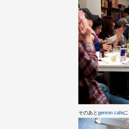
そのあと
genron cafe
に