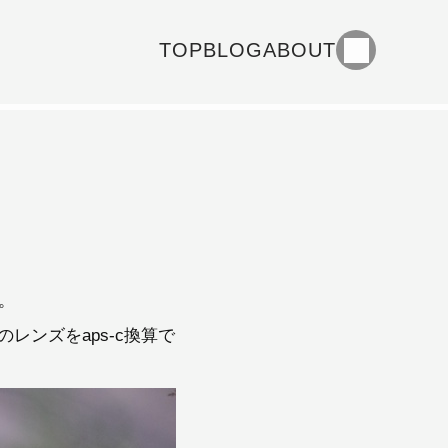
TOP
BLOG
ABOUT
。
レンズをaps-c換算で
。