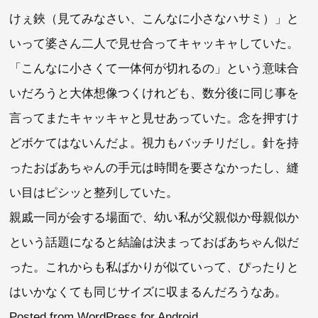
けぇ鋏（見てみなさい、こんなに小さなハサミ）」と
いって婆さん二人で見せ合ってキャッキャしていた。
「こんなに小さくて一体何が切れるの」という意味合
いだろうと大体想像つくけれども、数分後に同じ事を
言ってまたキャッキャと見せあっていた。念を押すけ
どボケてはないんだよ。視力もバッチリだし。針を持
ったおばあちゃんの手元は時間を要さなかったし、縫
い目はピシッと整列していた。
親戚一同が会する場面で、幼い私が父親似か母親似か
という話題になると結論は決まっておばあちゃん似だ
った。これからも私ばかりが似ていって、ぴったりと
はいかなくても同じサイズに収まるんだろうなあ。
Posted from WordPress for Android.