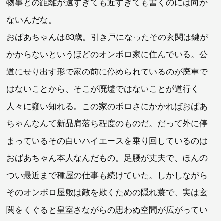
物事との距離が遠すぎても近すぎても書くのには向か
ないんだな。
おばあちゃんは83歳。引き戸になったその玄関は鍵が
かからないというほどのオンボロ家に住んでいる。公
道にせり出す形で家の前に停められているのが廃車で
はないことから、そこが廃墟ではないことが道行く
人々に窺い知れる。この家のボロさにかかればおばあ
ちゃんなんて新品肩落ち程度のものだ。だって外に停
まっているその白いハイエースを乗り回しているのは
おばあちゃん本人なんだもの。足腰が丈夫で、ほんの
つい最近まで種屋の仕事も続けていた。しかしながら
そのオンボロ屋敷は敵を欺くための隠れ蓑で、実は玄
関をくぐると皇室さながらの思わぬ空間が広がってい